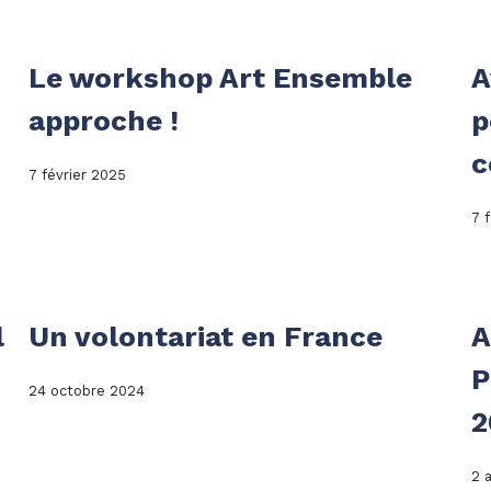
Le workshop Art Ensemble
A
approche !
p
c
7 février 2025
7 
l
Un volontariat en France
A
P
24 octobre 2024
2
2 