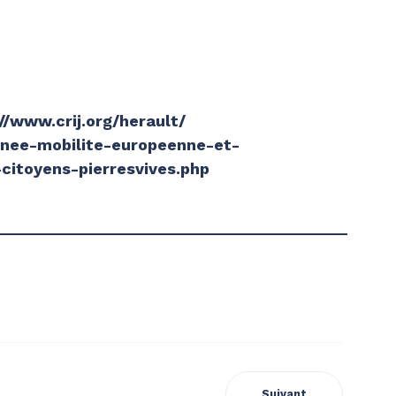
//www.crij.org/herault/
rnee-
mobilite-europeenne-et-
citoyens-
pierresvives.php
Suivant