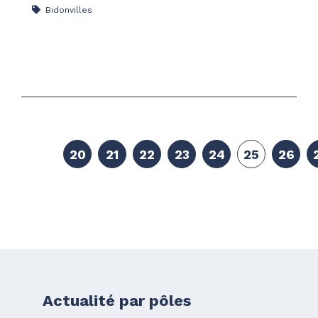
Bidonvilles
20
21
22
23
24
25
26
Actualité par pôles